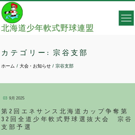
Skip
to
content
北海道少年軟式野球連盟
カテゴリー:
宗谷支部
ホーム
大会・お知らせ
宗谷支部
03
9月 2025
第2回エネサンス北海道カップ争奪第
32回全道少年軟式野球選抜大会 宗谷
支部予選