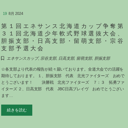
19
8月 2024
第１回エネサンス北海道カップ争奪第
３１回北海道少年軟式野球選抜大会、
胆振支部・日高支部・留萌支部・宗谷
支部予選大会
エネサンスカップ
,
宗谷支部
,
日高支部
,
留萌支部
,
胆振支部
☆各支部より代表の報告が続々届いております。全道大会での活躍を
期待しております。 １、胆振支部 代表 北光ファイターズ おめで
とうございます！ 決勝戦 北光ファイターズ ７：３ 拓勇ファ
イターズ ２、日高支部 代表 JBC日高ブレイヴ おめでとうござい
ます…
続きを読む