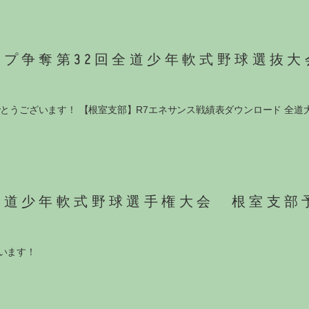
プ争奪第32回全道少年軟式野球選抜大
でとうございます！ 【根室支部】R7エネサンス戦績表ダウンロード 全
海道少年軟式野球選手権大会 根室支部
います！