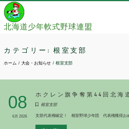
Skip
to
content
北海道少年軟式野球連盟
カテゴリー:
根室支部
ホーム
大会・お知らせ
根室支部
ホクレン旗争奪第44回北海
08
根室支部
支部代表権確定！ 根室野球少年団 代表権獲得お
6月 2026