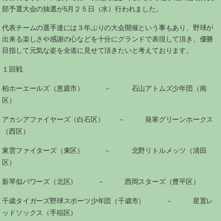
部予選大会の抽選が5月２５日（水）行われました。
代表チームの選手達には３年ぶりの大会開催という事もあり、野球が
出来る楽しさや感謝の心などを十分にグランドで表現して頂き、優勝
目指して元気な姿を全道に見せて頂きたいと考えております。
１回戦
柏ホーエールズ（恵庭市） － 石山アトムズ少年団（南
区）
アカシアファイヤーズ（白石区） － 発寒グリーンホークス
（西区）
東雲ファイターズ（東区） － 北野リトルメッツ（清田
区）
新琴似パワーズ（北区） － 西岡スターズ（豊平区）
千歳タイガーズ野球スポーツ少年団（千歳市） － 星置レ
ッドソックス（手稲区）