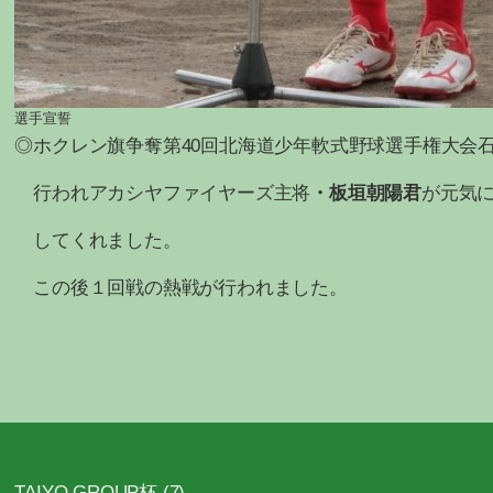
選手宣誓
◎ホクレン旗争奪第40回北海道少年軟式野球選手権大会
行われアカシヤファイヤーズ主将
・板垣朝陽君
が元気
してくれました。
この後１回戦の熱戦が行われました。
TAIYO GROUP杯
(7)