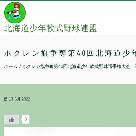
Skip
to
content
北海道少年軟式野球連盟
ホクレン旗争奪第40回北海道少
ホーム
ホクレン旗争奪第40回北海道少年軟式野球選手権大会
13
6月 2022
0