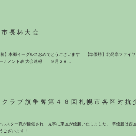
札幌市長杯大会
 【優勝】本郷イーグルスおめでとうございます！ 【準優勝】北発寒ファ
ーナメント表 大会速報！ ９月２８…
ズクラブ旗争奪第４６回札幌市各区対抗
抗オールスター戦が開催され 見事に東区が優勝いたしました。 準優勝は
うございます！