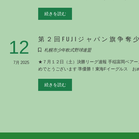
続きを読む
第２回FUJIジャパン旗争奪
12
札幌市少年軟式野球連盟
★７月１２日（土）決勝リーグ速報 手稲富岡ベアー
7月 2025
めでとうございます 準優勝！東海Fイーグルス お
続きを読む
投
稿
の
ペ