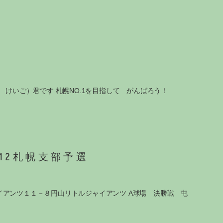
 けいご）君です 札幌NO.1を目指して がんばろう！
12札幌支部予選
イアンツ１１－８円山リトルジャイアンツ A球場 決勝戦 屯