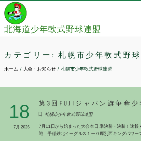
Skip
to
content
北海道少年軟式野球連盟
カテゴリー:
札幌市少年軟式野
ホーム
大会・お知らせ
札幌市少年軟式野球連盟
第3回FUJIジャパン旗争奪
18
札幌市少年軟式野球連盟
7月11日から始まった大会本日 準決勝・決勝！速
7月 2026
戦 手稲鉄北イーグルス１ー０厚別西キングパワー