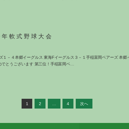
少年軟式野球大会
ズ１－４本郷イーグルス 東海Fイーグルス３－１手稲富岡ベアーズ 本郷
めでとうございます 第三位！手稲富岡ベ…
1
2
…
4
次へ