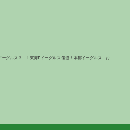
イーグルス３－１東海Fイーグルス 優勝！本郷イーグルス お