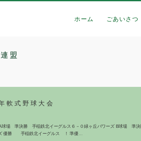
ホーム
ごあいさつ
球連盟
少年軟式野球大会
報 A球場 準決勝 手稲鉄北イーグルス６－０緑ヶ丘パワーズ B球場 準
ズ 優勝 手稲鉄北イーグルス ！ 準優…