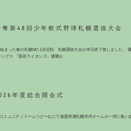
争奪第48回少年軟式野球札幌選抜大会
日より始まった春の札幌NO.1決定戦 札幌選抜大会が本日終了致しまし
ングス 『藻岩ライオンズ』優勝お…
026年度総合開会式
日）コミュニティドームつどーむにて連盟所属札幌市内チームが一同に集い