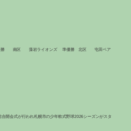
た。 優勝 南区 藻岩ライオンズ 準優勝 北区 屯田ベア
総合開会式が行われ札幌市の少年軟式野球2026シーズンがスタ