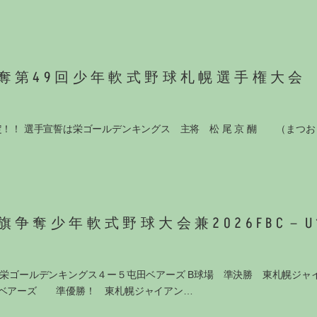
奪第49回少年軟式野球札幌選手権大会
！！ 選手宣誓は栄ゴールデンキングス 主将 松 尾 京 醐 （まつお
争奪少年軟式野球大会兼2026FBC－U
 栄ゴールデンキングス４ー５屯田ベアーズ B球場 準決勝 東札幌ジャ
田ベアーズ 準優勝！ 東札幌ジャイアン…