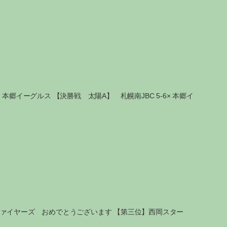
本郷イーグルス 【決勝戦 太陽A】 札幌南JBC 5-6× 本郷イ
ファイヤーズ おめでとうございます 【第三位】西岡スター