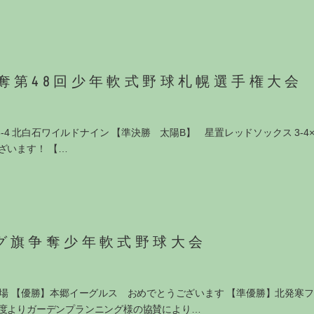
奪第48回少年軟式野球札幌選手権大会
4 北白石ワイルドナイン 【準決勝 太陽B】 星置レッドソックス 3-4× 
ざいます！ 【…
グ旗争奪少年軟式野球大会
球場 【優勝】本郷イーグルス おめでとうございます 【準優勝】北発寒
年度よりガーデンプランニング様の協賛により…