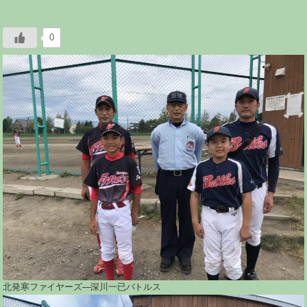
0
北発寒ファイヤーズ―深川一已バトルス