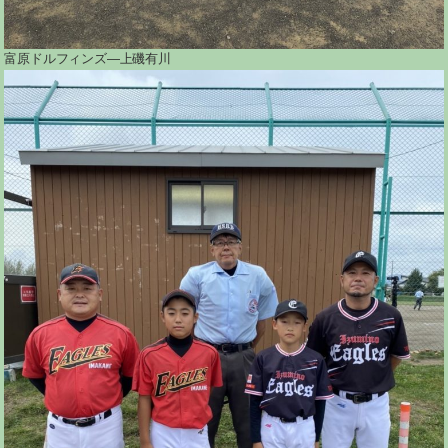
富原ドルフィンズ―上磯有川