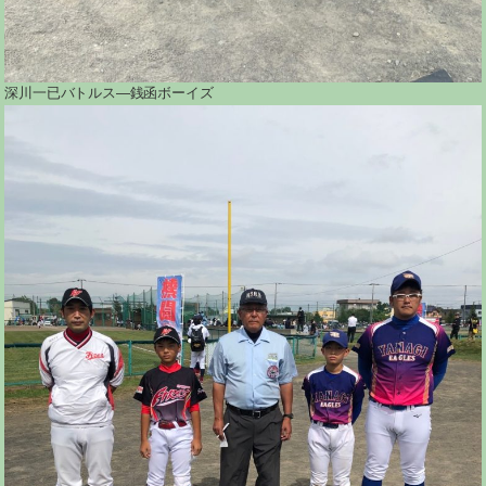
深川一已バトルス―銭函ボーイズ