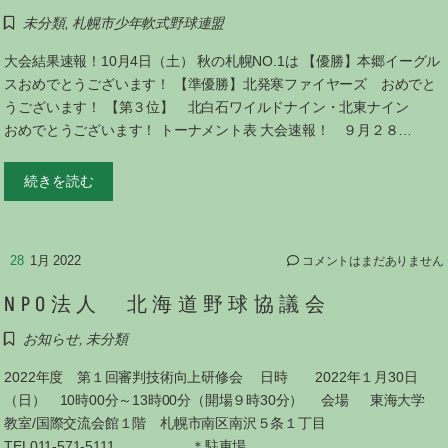
未分類
,
札幌市少年軟式野球連盟
大会結果速報！10月4日（土） 秋の札幌NO.1は 【優勝】本郷イーグル
スおめでとうございます！ 【準優勝】北発寒ファイヤーズ おめでと
うございます！ 【第３位】 北白石ワイルドナイン・北東ナイン
おめでとうございます！ トーナメント表 大会速報！ ９月２８…
続きを読む
28
1月 2022
コメントはまだありません
NPO法人 北海道野球協議会
お知らせ
,
未分類
2022年度 第１回審判技術向上研修会 日時 2022年１月30日
（日） 10時00分～13時00分（開場９時30分） 会場 東海大学
教室/国際交流会館１階 札幌市南区南沢５条１丁目
TEL011-571-5111 ＊駐車場…