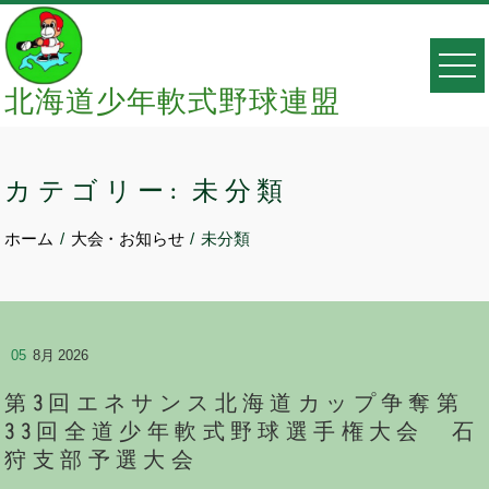
Skip
to
content
北海道少年軟式野球連盟
カテゴリー:
未分類
ホーム
大会・お知らせ
未分類
05
8月 2026
第3回エネサンス北海道カップ争奪第
33回全道少年軟式野球選手権大会 石
狩支部予選大会