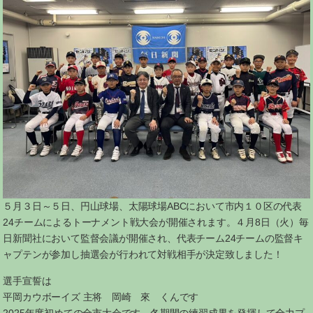
５月３日～５日、円山球場、太陽球場ABCにおいて市内１０区の代表
24チームによるトーナメント戦大会が開催されます。４月8日（火）毎
日新聞社において監督会議が開催され、代表チーム24チームの監督キ
ャプテンが参加し抽選会が行われて対戦相手が決定致しました！
選手宣誓は
平岡カウボーイズ 主将 岡崎 來 くんです
2025年度初めての全市大会です。冬期間の練習成果を発揮して全力プ