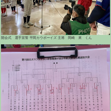
開会式 選手宣誓 平岡カウボーイズ 主将 岡崎 來 くん