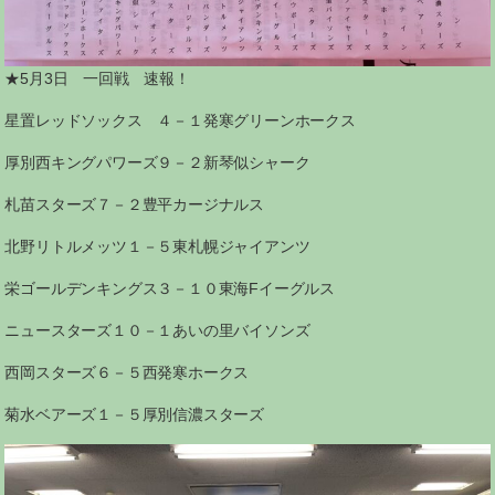
★5月3日 一回戦 速報！
星置レッドソックス ４－１発寒グリーンホークス
厚別西キングパワーズ９－２新琴似シャーク
札苗スターズ７－２豊平カージナルス
北野リトルメッツ１－５東札幌ジャイアンツ
栄ゴールデンキングス３－１０東海Fイーグルス
ニュースターズ１０－１あいの里バイソンズ
西岡スターズ６－５西発寒ホークス
菊水ベアーズ１－５厚別信濃スターズ