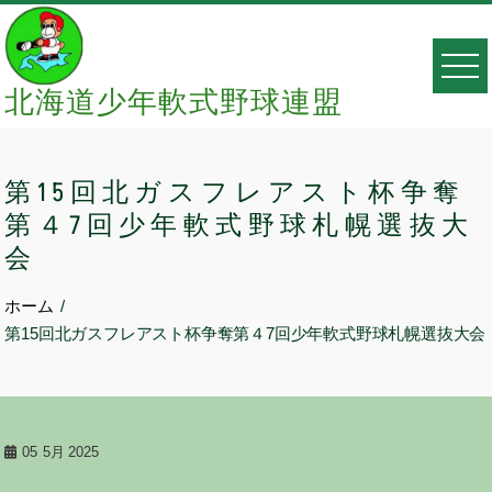
Skip
to
content
北海道少年軟式野球連盟
第15回北ガスフレアスト杯争奪
第４7回少年軟式野球札幌選抜大
会
ホーム
第15回北ガスフレアスト杯争奪第４7回少年軟式野球札幌選抜大会
05
5月 2025