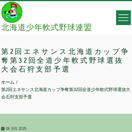
Skip
to
content
北海道少年軟式野球連盟
第2回エネサンス北海道カップ争
奪第32回全道少年軟式野球選抜
大会石狩支部予選
ホーム
第2回エネサンス北海道カップ争奪第32回全道少年軟式野球選抜大
会石狩支部予選
06
8月 2025