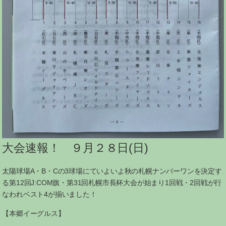
大会速報！ ９月２８日(日)
太陽球場A・B・Cの3球場にていよいよ秋の札幌ナンバーワンを決定す
る第12回J:COM旗・第31回札幌市長杯大会が始まり1回戦・2回戦が行
なわれベスト4が揃いました！
【本郷イーグルス】