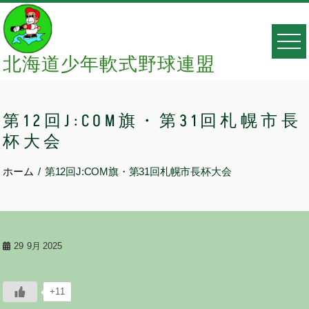
Skip
to
content
北海道少年軟式野球連盟
第12回J:COM旗・第31回札幌市長
杯大会
ホーム
第12回J:COM旗・第31回札幌市長杯大会
29
9月 2025
+11