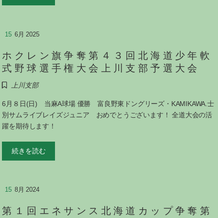
15
6月 2025
ホクレン旗争奪第４３回北海道少年軟
式野球選手権大会上川支部予選大会
上川支部
6月８日(日) 当麻A球場 優勝 富良野東ドングリーズ・KAMIKAWA.士
別サムライブレイズジュニア おめでとうございます！ 全道大会の活
躍を期待します！
続きを読む
15
8月 2024
第１回エネサンス北海道カップ争奪第