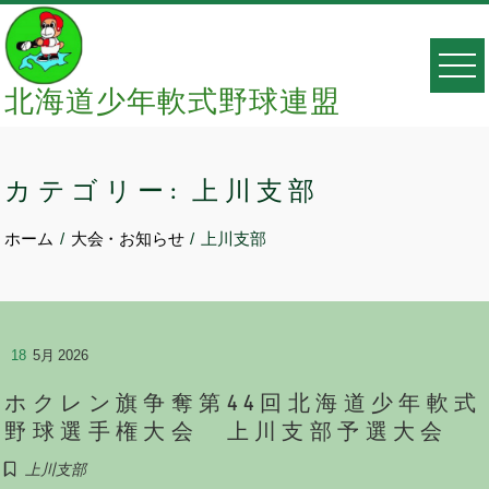
Skip
to
content
北海道少年軟式野球連盟
カテゴリー:
上川支部
ホーム
大会・お知らせ
上川支部
18
5月 2026
ホクレン旗争奪第44回北海道少年軟式
野球選手権大会 上川支部予選大会
上川支部