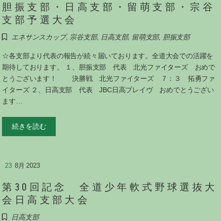
胆振支部・日高支部・留萌支部・宗谷
支部予選大会
エネサンスカップ
,
宗谷支部
,
日高支部
,
留萌支部
,
胆振支部
☆各支部より代表の報告が続々届いております。全道大会での活躍を
期待しております。 １、胆振支部 代表 北光ファイターズ おめで
とうございます！ 決勝戦 北光ファイターズ ７：３ 拓勇ファ
イターズ ２、日高支部 代表 JBC日高ブレイヴ おめでとうござい
ます…
続きを読む
23
8月 2023
第30回記念 全道少年軟式野球選抜大
会日高支部大会
日高支部