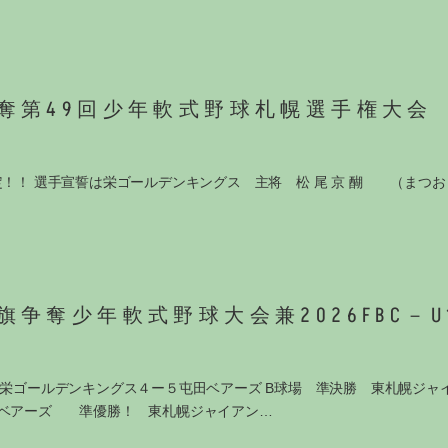
奪第49回少年軟式野球札幌選手権大会
！！ 選手宣誓は栄ゴールデンキングス 主将 松 尾 京 醐 （まつお
争奪少年軟式野球大会兼2026FBC－U
 栄ゴールデンキングス４ー５屯田ベアーズ B球場 準決勝 東札幌ジャ
田ベアーズ 準優勝！ 東札幌ジャイアン…