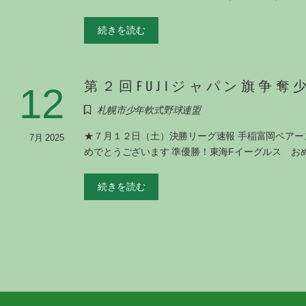
続きを読む
第２回FUJIジャパン旗争奪
12
札幌市少年軟式野球連盟
★７月１２日（土）決勝リーグ速報 手稲富岡ベアー
7月 2025
めでとうございます 準優勝！東海Fイーグルス お
続きを読む
投
稿
の
ペ