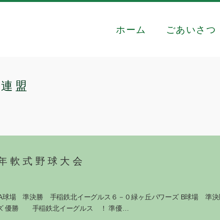
ホーム
ごあいさつ
球連盟
少年軟式野球大会
報 A球場 準決勝 手稲鉄北イーグルス６－０緑ヶ丘パワーズ B球場 準
ズ 優勝 手稲鉄北イーグルス ！ 準優…