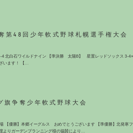
奪第48回少年軟式野球札幌選手権大会
4 北白石ワイルドナイン 【準決勝 太陽B】 星置レッドソックス 3-4× 
ざいます！ 【…
グ旗争奪少年軟式野球大会
球場 【優勝】本郷イーグルス おめでとうございます 【準優勝】北発寒
年度よりガーデンプランニング様の協賛により…