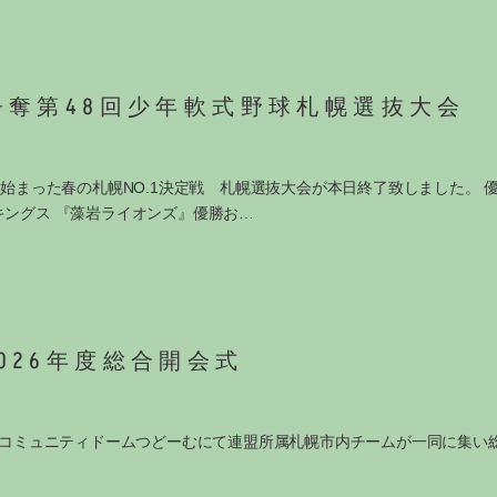
争奪第48回少年軟式野球札幌選抜大会
日より始まった春の札幌NO.1決定戦 札幌選抜大会が本日終了致しまし
ングス 『藻岩ライオンズ』優勝お…
026年度総合開会式
日）コミュニティドームつどーむにて連盟所属札幌市内チームが一同に集い