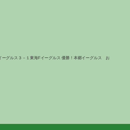
イーグルス３－１東海Fイーグルス 優勝！本郷イーグルス お