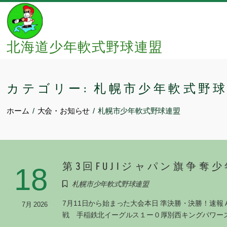
Skip
to
content
北海道少年軟式野球連盟
カテゴリー:
札幌市少年軟式野
ホーム
大会・お知らせ
札幌市少年軟式野球連盟
第3回FUJIジャパン旗争奪
18
札幌市少年軟式野球連盟
7月11日から始まった大会本日 準決勝・決勝！速
7月 2026
戦 手稲鉄北イーグルス１ー０厚別西キングパワー