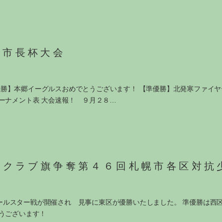
札幌市長杯大会
 【優勝】本郷イーグルスおめでとうございます！ 【準優勝】北発寒ファ
ーナメント表 大会速報！ ９月２８…
ズクラブ旗争奪第４６回札幌市各区対抗
抗オールスター戦が開催され 見事に東区が優勝いたしました。 準優勝は
うございます！