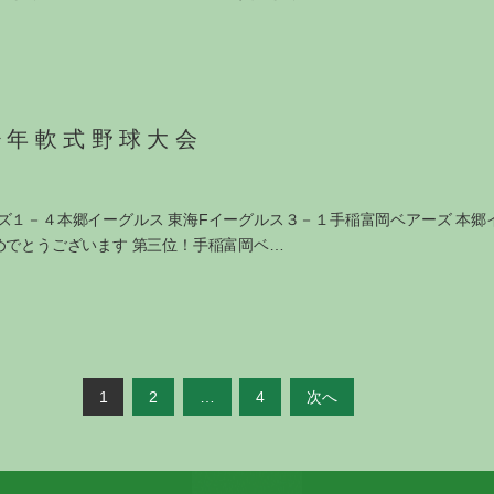
少年軟式野球大会
ズ１－４本郷イーグルス 東海Fイーグルス３－１手稲富岡ベアーズ 本郷
めでとうございます 第三位！手稲富岡ベ…
1
2
…
4
次へ