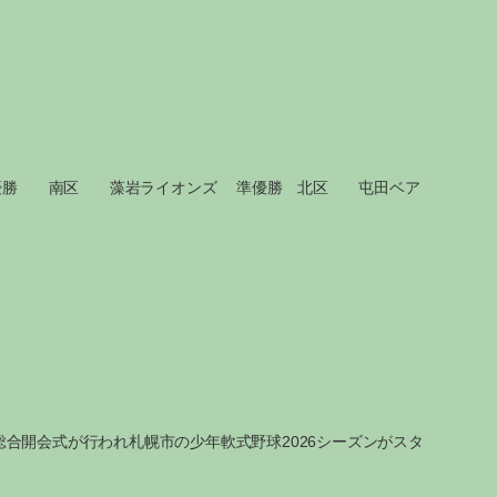
た。 優勝 南区 藻岩ライオンズ 準優勝 北区 屯田ベア
総合開会式が行われ札幌市の少年軟式野球2026シーズンがスタ