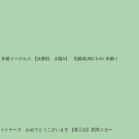
本郷イーグルス 【決勝戦 太陽A】 札幌南JBC 5-6× 本郷イ
ファイヤーズ おめでとうございます 【第三位】西岡スター