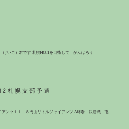
 けいご）君です 札幌NO.1を目指して がんばろう！
12札幌支部予選
イアンツ１１－８円山リトルジャイアンツ A球場 決勝戦 屯