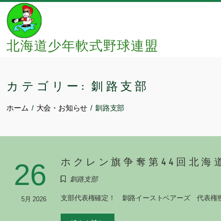
Skip
to
content
北海道少年軟式野球連盟
カテゴリー:
釧路支部
ホーム
大会・お知らせ
釧路支部
ホクレン旗争奪第44回北海
26
釧路支部
支部代表権確定！ 釧路イーストベアーズ 代表権
5月 2026